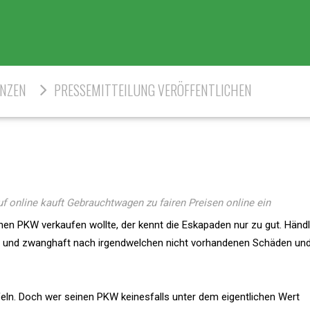
ENZEN
PRESSEMITTEILUNG VERÖFFENTLICHEN
online kauft Gebrauchtwagen zu fairen Preisen online ein
nen PKW verkaufen wollte, der kennt die Eskapaden nur zu gut. Händl
en und zwanghaft nach irgendwelchen nicht vorhandenen Schäden un
feln. Doch wer seinen PKW keinesfalls unter dem eigentlichen Wert