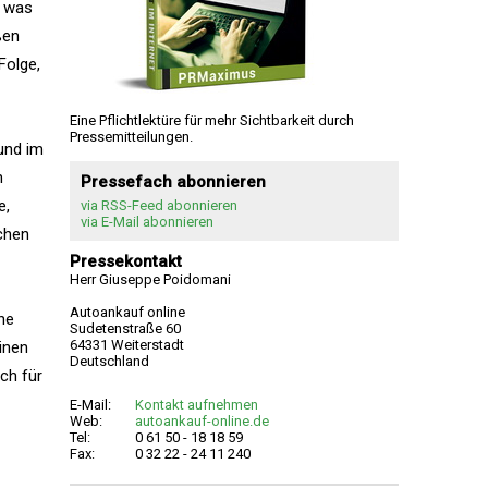
, was
ßen
Folge,
Eine Pflichtlektüre für mehr Sichtbarkeit durch
Pressemitteilungen.
und im
n
Pressefach abonnieren
e,
via RSS-Feed abonnieren
via E-Mail abonnieren
chen
Pressekontakt
Herr Giuseppe Poidomani
Autoankauf online
ne
Sudetenstraße 60
64331 Weiterstadt
inen
Deutschland
ch für
E-Mail:
Kontakt aufnehmen
Web:
autoankauf-online.de
Tel:
0 61 50 - 18 18 59
Fax:
0 32 22 - 24 11 240