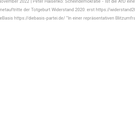
ovember 2022 | Peter Haisenko: Scheindemokratie - Ist die AfD ein
netauftritte der Totgeburt Widerstand 2020: erst https://widerstand2
ieBasis https://diebasis-partei.de/ "In einer repräsentativen Blitzumf