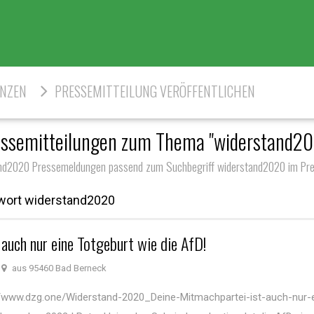
ENZEN
PRESSEMITTEILUNG VERÖFFENTLICHEN
ssemitteilungen zum Thema "widerstand2
nd2020 Pressemeldungen passend zum Suchbegriff widerstand2020 im Pre
wort widerstand2020
auch nur eine Totgeburt wie die AfD!
aus 95460 Bad Berneck
://www.dzg.one/Widerstand-2020_Deine-Mitmachpartei-ist-auch-nur-