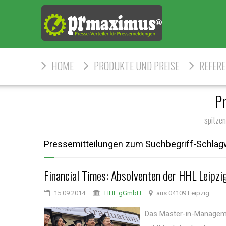
HOME
PRODUKTE UND PREISE
REFER
Pr
spitze
Pressemitteilungen zum Suchbegriff-Schlagw
Financial Times: Absolventen der HHL Leipz
15.09.2014
HHL gGmbH
aus 04109 Leipzig
Das Master-in-Managem