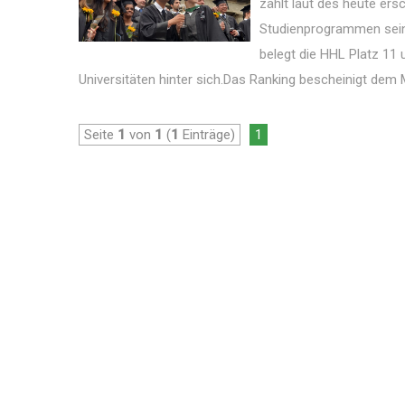
zählt laut des heute ers
Studienprogrammen seine
belegt die HHL Platz 11 
Universitäten hinter sich.Das Ranking bescheinigt dem 
Seite
1
von
1
(
1
Einträge)
1