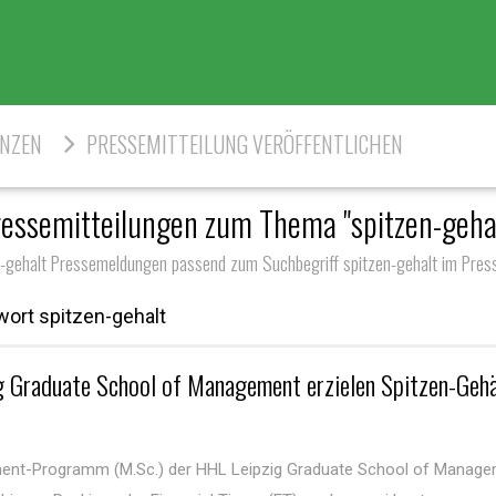
ENZEN
PRESSEMITTEILUNG VERÖFFENTLICHEN
essemitteilungen zum Thema "spitzen-geha
n-gehalt Pressemeldungen passend zum Suchbegriff spitzen-gehalt im Press
ort spitzen-gehalt
ig Graduate School of Management erzielen Spitzen-Gehä
ent-Programm (M.Sc.) der HHL Leipzig Graduate School of Manag