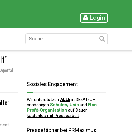
Login
lt"
eportal
Soziales Engagement
lter
Wir unterstützen
ALLE
in DE/AT/CH
ansässigen
Schulen, Unis
und
Non-
Profit-Organisation
auf Dauer
kostenlos mit Pressearbeit
.
ement
Pressefächer bei PRMaximus