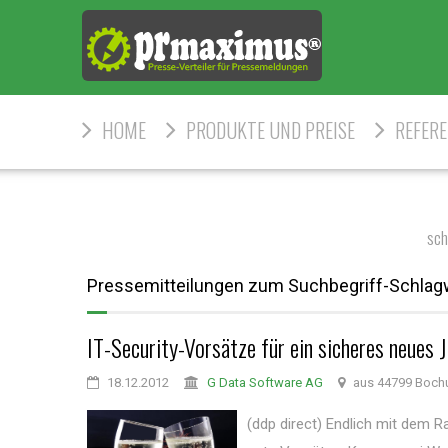
HOME
PRODUKTE UND PREISE
REFER
sch
Pressemitteilungen zum Suchbegriff-Schla
IT-Security-Vorsätze für ein sicheres neues J
18.12.2012
G Data Software AG
aus 44799 Boc
(ddp direct) Endlich mit dem 