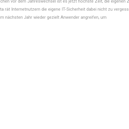
hen vor dem Jahreswechsel ist es jetzt höchste Zeit, die eigenen Zi
a rät Internetnutzern die eigene IT-Sicherheit dabei nicht zu verges
im nächsten Jahr wieder gezielt Anwender angreifen, um