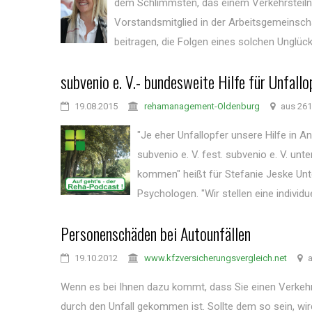
dem Schlimmsten, das einem Verkehrsteilne
Vorstandsmitglied in der Arbeitsgemeinscha
beitragen, die Folgen eines solchen Unglück
subvenio e. V.- bundesweite Hilfe für Unfall
19.08.2015
rehamanagement-Oldenburg
aus 261
"Je eher Unfallopfer unsere Hilfe in A
subvenio e. V. fest. subvenio e. V. un
kommen" heißt für Stefanie Jeske Unt
Psychologen. "Wir stellen eine individu
Personenschäden bei Autounfällen
19.10.2012
www.kfzversicherungsvergleich.net
a
Wenn es bei Ihnen dazu kommt, dass Sie einen Verkehrs
durch den Unfall gekommen ist. Sollte dem so sein, wir