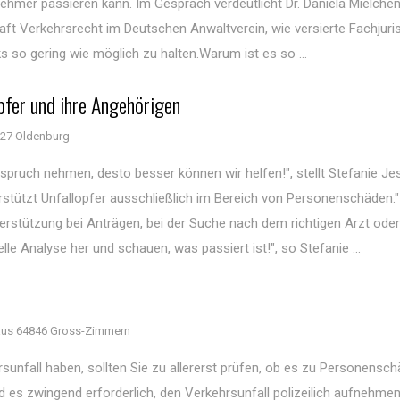
hmer passieren kann. Im Gespräch verdeutlicht Dr. Daniela Mielchen
ft Verkehrsrecht im Deutschen Anwaltverein, wie versierte Fachjuri
s so gering wie möglich zu halten.Warum ist es so ...
opfer und ihre Angehörigen
27 Oldenburg
nspruch nehmen, desto besser können wir helfen!", stellt Stefanie Je
terstützt Unfallopfer ausschließlich im Bereich von Personenschäden."
erstützung bei Anträgen, bei der Suche nach dem richtigen Arzt oder
elle Analyse her und schauen, was passiert ist!", so Stefanie ...
us 64846 Gross-Zimmern
unfall haben, sollten Sie zu allererst prüfen, ob es zu Personensc
d es zwingend erforderlich, den Verkehrsunfall polizeilich aufnehme