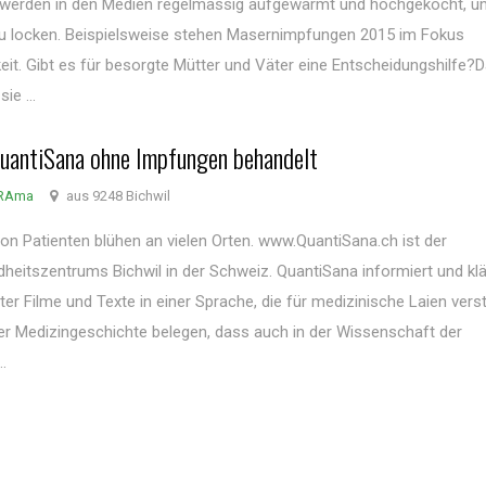
ie werden in den Medien regelmässig aufgewärmt und hochgekocht, 
u locken. Beispielsweise stehen Masernimpfungen 2015 im Fokus
it. Gibt es für besorgte Mütter und Väter eine Entscheidungshilfe?
ie ...
uantiSana ohne Impfungen behandelt
oRAma
aus 9248 Bichwil
on Patienten blühen an vielen Orten. www.QuantiSana.ch ist der
dheitszentrums Bichwil in der Schweiz. QuantiSana informiert und klä
iter Filme und Texte in einer Sprache, die für medizinische Laien vers
der Medizingeschichte belegen, dass auch in der Wissenschaft der
.