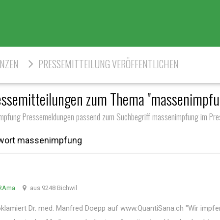
ENZEN
PRESSEMITTEILUNG VERÖFFENTLICHEN
essemitteilungen zum Thema "massenimpfu
mpfung Pressemeldungen passend zum Suchbegriff massenimpfung im Pres
gwort massenimpfung
oRAma
aus 9248 Bichwil
klamiert Dr. med. Manfred Doepp auf www.QuantiSana.ch "Wir impfen