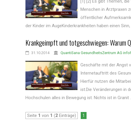
[1] [2] Es gibt Themen, d
Menschen in Arztpraxen z
öffentlicher Aufmerksamke
der Kinder im AugeKinderkrankheiten haben einen Sinn, s
Krankgeimpft und totgeschwiegen: Warum Q
31.10.2014
QuantiSana GesundheitsZentrum AG inf
Geschäfte mit der Angst v
Internetauftritt des Gesun
Hierfür nutzen die Mitarbe
ist.Die Veränderungen in 
Hochschulen alles in Bewegung ist. Nichts ist in Granit ..
Seite
1
von
1
(
2
Einträge)
1