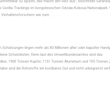
unmittelbar zu spüren, das macht den Reiz aus", beschreibt Safariex
es Gorilla-Trackings im kongolesischen Odzala-Kokoua Nationalpark.
Verhaltensforschern wie zum ...
f
h Schätzungen liegen mehr als 83 Millionen alter oder kaputter Hand
kleine Schatzkisten. Denn laut des Umweltbundesamtes sind das
lber, 1900 Tonnen Kupfer, 1151 Tonnen Aluminium und 105 Tonnen 
Dabei sind die Rohstoffe ein kostbares Gut und nicht unbegrenzt ver