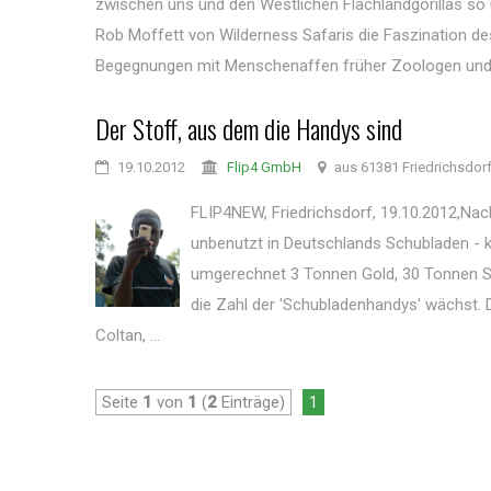
zwischen uns und den Westlichen Flachlandgorillas so 
Rob Moffett von Wilderness Safaris die Faszination d
Begegnungen mit Menschenaffen früher Zoologen und 
Der Stoff, aus dem die Handys sind
19.10.2012
Flip4 GmbH
aus 61381 Friedrichsdor
FLIP4NEW, Friedrichsdorf, 19.10.2012,Nac
unbenutzt in Deutschlands Schubladen - 
umgerechnet 3 Tonnen Gold, 30 Tonnen Si
die Zahl der 'Schubladenhandys' wächst. 
Coltan, ...
Seite
1
von
1
(
2
Einträge)
1