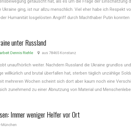
densbewegung getäuscht hat, als es um die Frage der Einschätzung d
 Ukraine ging, ist nur allzu menschlich. Viel eher habe ich Respekt v
jeder Humanität losgelösten Angriff durch Machthaber Putin konnten 
aine unter Russland
arbeit Dennis Riehle
aus 78465 Konstanz
 tobt unaufhörlich weiter. Nachdem Russland die Ukraine grundlos un
e willkürlich und brutal überfallen hat, sterben täglich unzählige Sol
. Seit mehreren Wochen scheint sich dort aber kaum noch eine Versch
lt sich zunehmend zu einer Abnutzung von Material und Menschenleb
sen: Immer weniger Helfer vor Ort
9 München