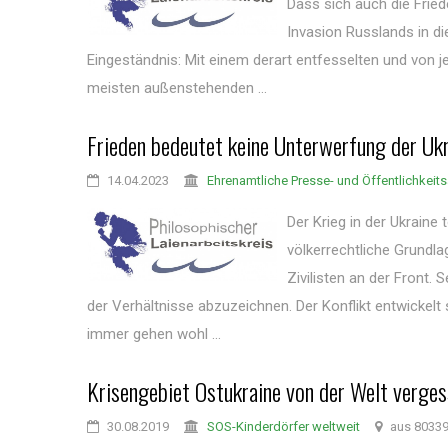
Dass sich auch die Frie
Invasion Russlands in die
Eingeständnis: Mit einem derart entfesselten und von 
meisten außenstehenden ...
Frieden bedeutet keine Unterwerfung der Ukr
14.04.2023
Ehrenamtliche Presse- und Öffentlichkeits
Der Krieg in der Ukraine
völkerrechtliche Grundlag
Zivilisten an der Front
der Verhältnisse abzuzeichnen. Der Konflikt entwicke
immer gehen wohl ...
Krisengebiet Ostukraine von der Welt verges
30.08.2019
SOS-Kinderdörfer weltweit
aus 8033