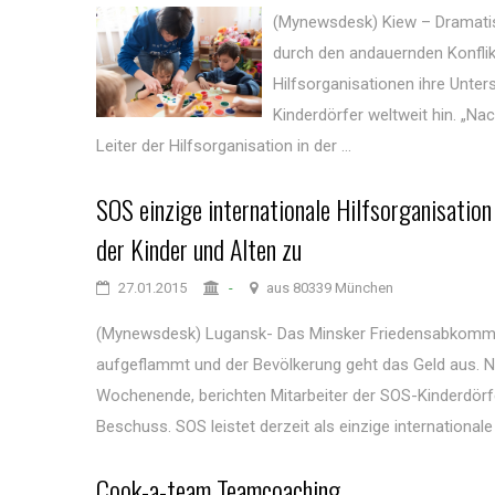
(Mynewsdesk) Kiew – Dramatisc
durch den andauernden Konflik
Hilfsorganisationen ihre Unte
Kinderdörfer weltweit hin. „Na
Leiter der Hilfsorganisation in der ...
SOS einzige internationale Hilfsorganisation
der Kinder und Alten zu
27.01.2015
-
aus 80339 München
(Mynewsdesk) Lugansk- Das Minsker Friedensabkommen 
aufgeflammt und der Bevölkerung geht das Geld aus. 
Wochenende, berichten Mitarbeiter der SOS-Kinderdör
Beschuss. SOS leistet derzeit als einzige internationale 
Cook-a-team Teamcoaching