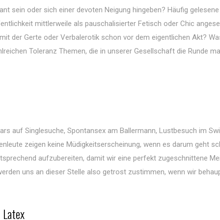
nant sein oder sich einer devoten Neigung hingeben? Häufig gelesene
fentlichkeit mittlerweile als pauschalisierter Fetisch oder Chic anges
it der Gerte oder Verbalerotik schon vor dem eigentlichen Akt? Wa
zahlreichen Toleranz Themen, die in unserer Gesellschaft die Runde m
rs auf Singlesuche, Spontansex am Ballermann, Lustbesuch im Swi
ienleute zeigen keine Müdigkeitserscheinung, wenn es darum geht sc
sprechend aufzubereiten, damit wir eine perfekt zugeschnittene Me
rden uns an dieser Stelle also getrost zustimmen, wenn wir behau
d Latex