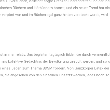
ues zu versuchen, vielleicht sogar Grenzen überschreiten und darübe
otischen Büchern und Hörbüchern boomt, und ein neuer Trend hat si
r verpönt war und im Bücherregal ganz hinten versteckt wurde, wird
t immer relativ. Uns begleiten tagtäglich Bilder, die durch vermeintlic
 ins kollektive Gedächtnis der Bevölkerung gespült werden, und so 
x eines Jeden zum Thema BDSM fordern. Von Ganzkörper Latex der 
ugen, die abgesehen von den einzelnen Einsatzzwecken, jedes noch so