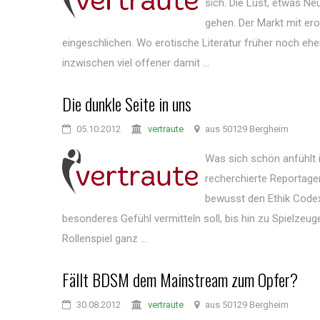
sich. Die Lust, etwas Ne
gehen. Der Markt mit er
eingeschlichen. Wo erotische Literatur früher noch ehe
inzwischen viel offener damit ...
Die dunkle Seite in uns
05.10.2012
vertraute
aus 50129 Bergheim
Was sich schön anfühlt is
recherchierte Reportagen
bewusst den Ethik Code
besonderes Gefühl vermitteln soll, bis hin zu Spielze
Rollenspiel ganz ...
Fällt BDSM dem Mainstream zum Opfer?
30.08.2012
vertraute
aus 50129 Bergheim