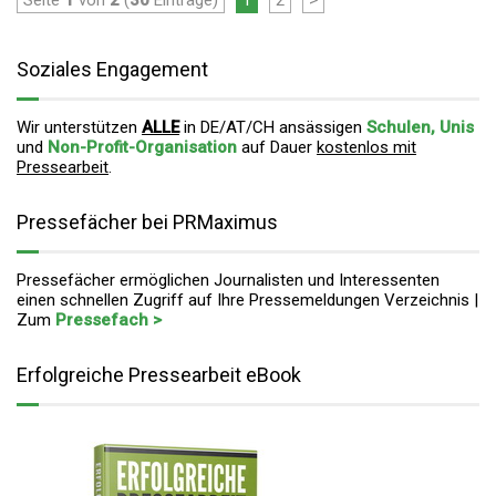
Seite
1
von
2
(
30
Einträge)
1
2
>
Soziales Engagement
Wir unterstützen
ALLE
in DE/AT/CH ansässigen
Schulen, Unis
und
Non-Profit-Organisation
auf Dauer
kostenlos mit
Pressearbeit
.
Pressefächer bei PRMaximus
Pressefächer ermöglichen Journalisten und Interessenten
einen schnellen Zugriff auf Ihre Pressemeldungen Verzeichnis |
Zum
Pressefach >
Erfolgreiche Pressearbeit eBook