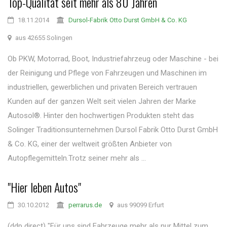
Top-Qualität seit mehr als 80 Jahren
18.11.2014
Dursol-Fabrik Otto Durst GmbH & Co. KG
aus 42655 Solingen
Ob PKW, Motorrad, Boot, Industriefahrzeug oder Maschine - bei
der Reinigung und Pflege von Fahrzeugen und Maschinen im
industriellen, gewerblichen und privaten Bereich vertrauen
Kunden auf der ganzen Welt seit vielen Jahren der Marke
Autosol®. Hinter den hochwertigen Produkten steht das
Solinger Traditionsunternehmen Dursol Fabrik Otto Durst GmbH
& Co. KG, einer der weltweit größten Anbieter von
Autopflegemitteln.Trotz seiner mehr als ...
"Hier leben Autos"
30.10.2012
perrarus.de
aus 99099 Erfurt
(ddp direct) "Für uns sind Fahrzeuge mehr als nur Mittel zum