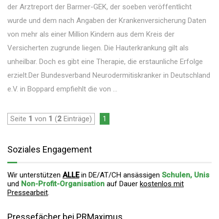
der Arztreport der Barmer-GEK, der soeben veröffentlicht
wurde und dem nach Angaben der Krankenversicherung Daten
von mehr als einer Million Kindern aus dem Kreis der
Versicherten zugrunde liegen. Die Hauterkrankung gilt als
unheilbar. Doch es gibt eine Therapie, die erstaunliche Erfolge
erzielt.Der Bundesverband Neurodermitiskranker in Deutschland
e.V. in Boppard empfiehlt die von ...
Seite
1
von
1
(
2
Einträge)
1
Soziales Engagement
Wir unterstützen
ALLE
in DE/AT/CH ansässigen
Schulen, Unis
und
Non-Profit-Organisation
auf Dauer
kostenlos mit
Pressearbeit
.
Pressefächer bei PRMaximus