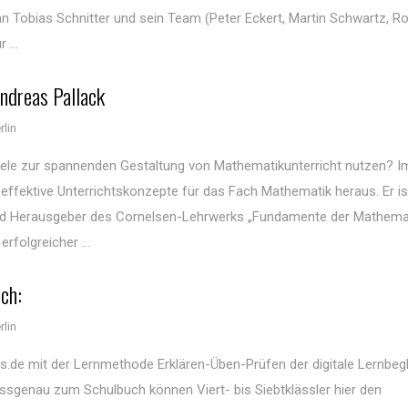
g an Tobias Schnitter und sein Team (Peter Eckert, Martin Schwartz, 
 ...
ndreas Pallack
lin
piele zur spannenden Gestaltung von Mathematikunterricht nutzen? I
n effektive Unterrichtskonzepte für das Fach Mathematik heraus. Er is
nd Herausgeber des Cornelsen-Lehrwerks „Fundamente der Mathema
rfolgreicher ...
ch:
lin
es.de mit der Lernmethode Erklären-Üben-Prüfen der digitale Lernbegl
ssgenau zum Schulbuch können Viert- bis Siebtklässler hier den