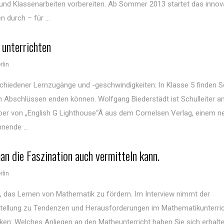
 und Klassenarbeiten vorbereiten. Ab Sommer 2013 startet das innov
durch – für ...
 unterrichten
lin
schiedener Lernzugänge und -geschwindigkeiten: In Klasse 5 finden S
 Abschlüssen enden können. Wolfgang Biederstädt ist Schulleiter an
eber von „English G Lighthouse“Â aus dem Cornelsen Verlag, einem n
nende ...
an die Faszination auch vermitteln kann.
lin
es, das Lernen von Mathematik zu fördern. Im Interview nimmt der
tellung zu Tendenzen und Herausforderungen im Mathematikunterri
en: Welches Anliegen an den Matheunterricht haben Sie sich erhalte