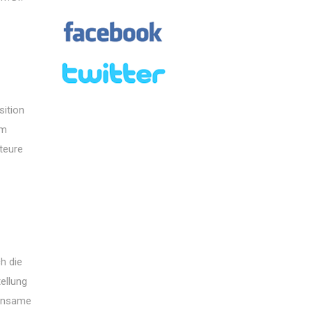
sition
em
kteure
h die
ellung
einsame