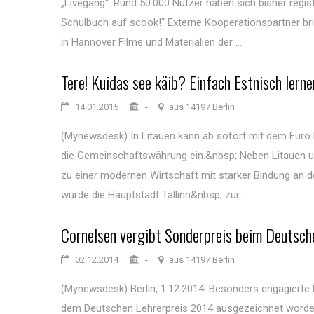
„Livegang“: Rund 50.000 Nutzer haben sich bisher regist
Schulbuch auf scook!“ Externe Kooperationspartner bri
in Hannover Filme und Materialien der ...
Tere! Kuidas see käib? Einfach Estnisch ler
14.01.2015
-
aus 14197 Berlin
(Mynewsdesk) In Litauen kann ab sofort mit dem Euro b
die Gemeinschaftswährung ein.&nbsp; Neben Litauen und
zu einer modernen Wirtschaft mit starker Bindung an de
wurde die Hauptstadt Tallinn&nbsp; zur ...
Cornelsen vergibt Sonderpreis beim Deutsch
02.12.2014
-
aus 14197 Berlin
(Mynewsdesk) Berlin, 1.12.2014: Besonders engagierte L
dem Deutschen Lehrerpreis 2014 ausgezeichnet worden.