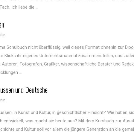
ch. Ich liebe die ...
en
lin
ma Schulbuch nicht überflüssig, weil dieses Format ohnehin zur Dipo
ar Klicks ihr eigenes Unterrichtsmaterial zusammenstellen, das zud
en Autoren, Fotografen, Grafiker, wissenschaftliche Berater und Reda
klungen ...
Russen und Deutsche
lin
ssen, in Kunst und Kultur, in geschichtlicher Hinsicht? Wie haben sic
h entwickelt, was macht sie heute aus? Mit dem Kursbuch zur Ausst
ichte und Kultur soll vor allem die jüngere Generation an die gem