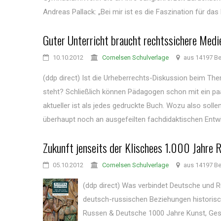
Andreas Pallack: „Bei mir ist es die Faszination für das Fa
Guter Unterricht braucht rechtssichere Medi
10.10.2012
Cornelsen Schulverlage
aus 14197 Ber
(ddp direct) Ist die Urheberrechts-Diskussion beim The
steht? Schließlich können Pädagogen schon mit ein pa
aktueller ist als jedes gedruckte Buch. Wozu also soll
überhaupt noch an ausgefeilten fachdidaktischen Entwic
Zukunft jenseits der Klischees 1.000 Jahre 
05.10.2012
Cornelsen Schulverlage
aus 14197 Ber
(ddp direct) Was verbindet Deutsche und Ru
deutsch-russischen Beziehungen historisc
Russen & Deutsche 1000 Jahre Kunst, Gesch