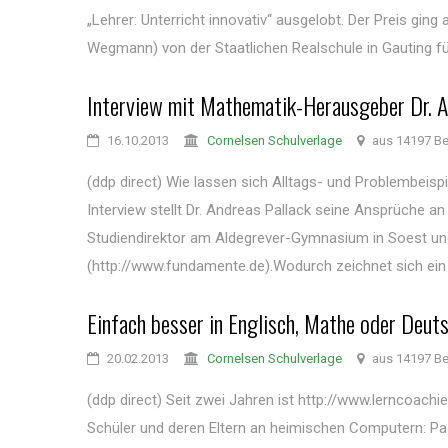
„Lehrer: Unterricht innovativ“ ausgelobt. Der Preis gin
Wegmann) von der Staatlichen Realschule in Gauting für
Interview mit Mathematik-Herausgeber Dr. A
16.10.2013
Cornelsen Schulverlage
aus 14197 Ber
(ddp direct) Wie lassen sich Alltags- und Problembeis
Interview stellt Dr. Andreas Pallack seine Ansprüche a
Studiendirektor am Aldegrever-Gymnasium in Soest u
(http://www.fundamente.de).Wodurch zeichnet sich ein e
Einfach besser in Englisch, Mathe oder Deuts
20.02.2013
Cornelsen Schulverlage
aus 14197 Ber
(ddp direct) Seit zwei Jahren ist http://www.lerncoachi
Schüler und deren Eltern an heimischen Computern: Pa