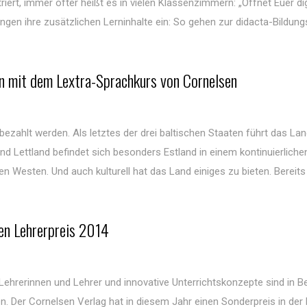
riert, immer öfter heißt es in vielen Klassenzimmern: „Öffnet Euer di
ngen ihre zusätzlichen Lerninhalte ein: So gehen zur didacta-Bildu
nen mit dem Lextra-Sprachkurs von Cornelsen
ezahlt werden. Als letztes der drei baltischen Staaten führt das La
 Lettland befindet sich besonders Estland in einem kontinuierlich
n Westen. Und auch kulturell hat das Land einiges zu bieten. Bereit
en Lehrerpreis 2014
ehrerinnen und Lehrer und innovative Unterrichtskonzepte sind in Be
 Der Cornelsen Verlag hat in diesem Jahr einen Sonderpreis in der 