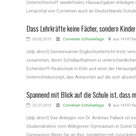
Unterrichtsstoff wiederholen, Hausaufgaben erledigen
Lernportal von Cornelsen auch an Deutschlands Schulen 
Dass Lehrkräfte keine Fächer, sondern Kinder
05.02.2013
Cornelsen Schulverlage
aus 14197 Ber
(ddp direct) Gemeinsamer Englischunterricht trotz ver
zusammen, deren Schullaufbahnen in unterschiedlichen
Eichendorff-Realschule in Köln und einer der Herausg
Unterrichtskonzept, das Antworten auf die sich abzeich
Spannend mit Blick auf die Schule ist, dass m
22.01.2013
Cornelsen Schulverlage
aus 14197 Ber
(ddp direct) Das Anliegen von Dr. Andreas Pallack ist 
Studiendirektor vom Aldegrever-Gymnasium in Soest S
Gymnasium.Wenn Sie an Ihre Junglehrerzeit zurückdenk