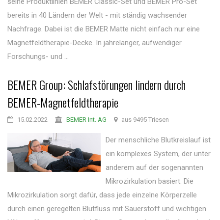
seine Produktlinien BEMER Classic-Set und BEMER Pro-Set
bereits in 40 Ländern der Welt - mit ständig wachsender
Nachfrage. Dabei ist die BEMER Matte nicht einfach nur eine
Magnetfeldtherapie-Decke. In jahrelanger, aufwendiger
Forschungs- und ...
BEMER Group: Schlafstörungen lindern durch
BEMER-Magnetfeldtherapie
15.02.2022
BEMER Int. AG
aus 9495 Triesen
Der menschliche Blutkreislauf ist
ein komplexes System, der unter
anderem auf der sogenannten
Mikrozirkulation basiert. Die
Mikrozirkulation sorgt dafür, dass jede einzelne Körperzelle
durch einen geregelten Blutfluss mit Sauerstoff und wichtigen