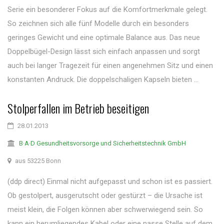
Serie ein besonderer Fokus auf die Komfortmerkmale gelegt.
So zeichnen sich alle fünf Modelle durch ein besonders
geringes Gewicht und eine optimale Balance aus. Das neue
Doppelbügel-Design lässt sich einfach anpassen und sorgt
auch bei langer Tragezeit für einen angenehmen Sitz und einen
konstanten Andruck. Die doppelschaligen Kapseln bieten ...
Stolperfallen im Betrieb beseitigen
28.01.2013
B·A·D Gesundheitsvorsorge und Sicherheitstechnik GmbH
aus 53225 Bonn
(ddp direct) Einmal nicht aufgepasst und schon ist es passiert.
Ob gestolpert, ausgerutscht oder gestürzt – die Ursache ist
meist klein, die Folgen können aber schwerwiegend sein. So
kann ein herumliegendes Kabel oder eine nasse Stelle auf dem