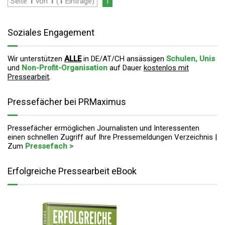
Seite
1
von
1
(
1
Einträge)
1
Soziales Engagement
Wir unterstützen
ALLE
in DE/AT/CH ansässigen
Schulen, Unis
und
Non-Profit-Organisation
auf Dauer
kostenlos mit
Pressearbeit
.
Pressefächer bei PRMaximus
Pressefächer ermöglichen Journalisten und Interessenten
einen schnellen Zugriff auf Ihre Pressemeldungen Verzeichnis |
Zum
Pressefach >
Erfolgreiche Pressearbeit eBook