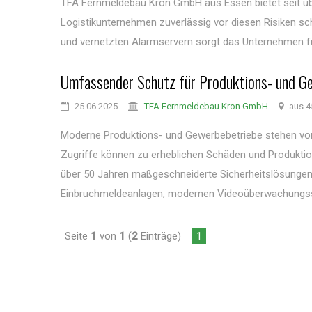
TFA Fernmeldebau Kron GmbH aus Essen bietet seit üb
Logistikunternehmen zuverlässig vor diesen Risiken s
und vernetzten Alarmservern sorgt das Unternehmen für
Umfassender Schutz für Produktions- und G
25.06.2025
TFA Fernmeldebau Kron GmbH
aus 4
Moderne Produktions- und Gewerbebetriebe stehen vor 
Zugriffe können zu erheblichen Schäden und Produktio
über 50 Jahren maßgeschneiderte Sicherheitslösungen, 
Einbruchmeldeanlagen, modernen Videoüberwachungss
Seite
1
von
1
(
2
Einträge)
1