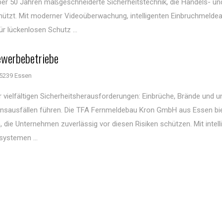
er 50 Jahren maßgeschneiderte Sicherheitstechnik, die Handels- un
chützt. Mit moderner Videoüberwachung, intelligenten Einbruchmelde
 lückenlosen Schutz ...
ewerbebetriebe
5239 Essen
vielfältigen Sicherheitsherausforderungen: Einbrüche, Brände und 
nsausfällen führen. Die TFA Fernmeldebau Kron GmbH aus Essen bie
die Unternehmen zuverlässig vor diesen Risiken schützen. Mit intell
ystemen ...