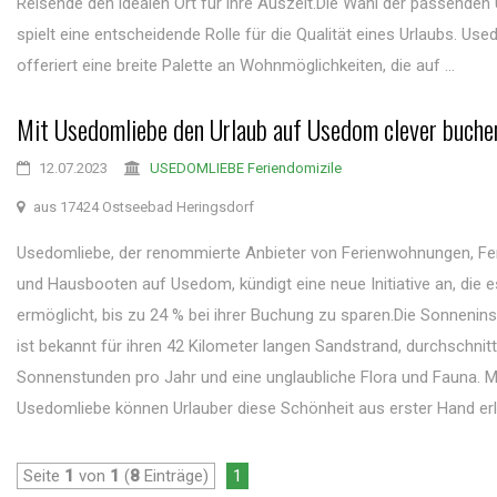
Reisende den idealen Ort für ihre Auszeit.Die Wahl der passenden
spielt eine entscheidende Rolle für die Qualität eines Urlaubs. Us
offeriert eine breite Palette an Wohnmöglichkeiten, die auf ...
Mit Usedomliebe den Urlaub auf Usedom clever buche
12.07.2023
USEDOMLIEBE Feriendomizile
aus 17424 Ostseebad Heringsdorf
Usedomliebe, der renommierte Anbieter von Ferienwohnungen, Fe
und Hausbooten auf Usedom, kündigt eine neue Initiative an, die e
ermöglicht, bis zu 24 % bei ihrer Buchung zu sparen.Die Sonneni
ist bekannt für ihren 42 Kilometer langen Sandstrand, durchschnitt
Sonnenstunden pro Jahr und eine unglaubliche Flora und Fauna. M
Usedomliebe können Urlauber diese Schönheit aus erster Hand erle
Seite
1
von
1
(
8
Einträge)
1