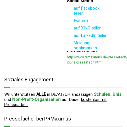
Social Media
auf Facebook
teilen
twittern
auf XING teilen
auf LinkedIn teilen
Meldung
bookmarken
Permanentlink
http://www.prmaximus.de/pressefach/
iduna-pressefach.html
Soziales Engagement
Wir unterstützen
ALLE
in DE/AT/CH ansässigen
Schulen, Unis
und
Non-Profit-Organisation
auf Dauer
kostenlos mit
Pressearbeit
.
Pressefächer bei PRMaximus