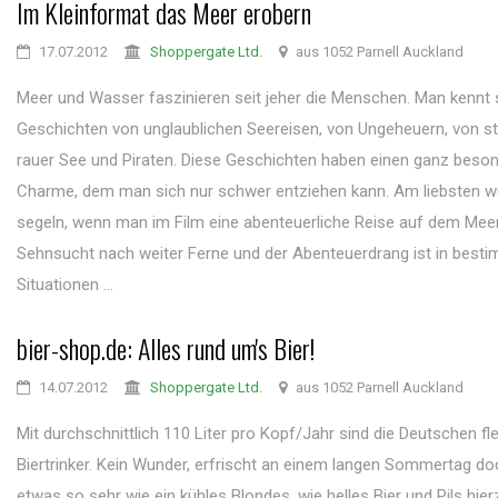
Im Kleinformat das Meer erobern
17.07.2012
Shoppergate Ltd.
aus 1052 Parnell Auckland
Meer und Wasser faszinieren seit jeher die Menschen. Man kennt
Geschichten von unglaublichen Seereisen, von Ungeheuern, von st
rauer See und Piraten. Diese Geschichten haben einen ganz beso
Charme, dem man sich nur schwer entziehen kann. Am liebsten 
segeln, wenn man im Film eine abenteuerliche Reise auf dem Meer 
Sehnsucht nach weiter Ferne und der Abenteuerdrang ist in best
Situationen ...
bier-shop.de: Alles rund um's Bier!
14.07.2012
Shoppergate Ltd.
aus 1052 Parnell Auckland
Mit durchschnittlich 110 Liter pro Kopf/Jahr sind die Deutschen fle
Biertrinker. Kein Wunder, erfrischt an einem langen Sommertag d
etwas so sehr wie ein kühles Blondes, wie helles Bier und Pils hie