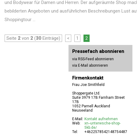
und Bodywear für Damen und Herren. Der aufgeräumte Shop mach
bebilderten Angeboten und ausführlichen Beschreibungen Lust au
Shoppingtour ...
Seite
2
von
2
(
30
Einträge)
<
1
2
Pressefach abonnieren
via RSS-Feed abonnieren
via E-Mail abonnieren
Firmenkontakt
Frau Joe Smithfield
Shoppergate Ltd.
Suite 3979 17B Farnham Street
17B
1052 Parnell Auckland
Neuseeland
E-Mail:
Kontakt aufnehmen
Web:
xn--unterwsche-shop-
5kb.de/
Tel:
+4622578542148754487