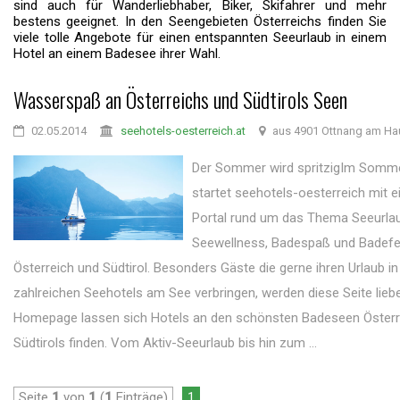
sind auch für Wanderliebhaber, Biker, Skifahrer und mehr
bestens geeignet. In den Seengebieten Österreichs finden Sie
viele tolle Angebote für einen entspannten Seeurlaub in einem
Hotel an einem Badesee ihrer Wahl.
Wasserspaß an Österreichs und Südtirols Seen
02.05.2014
seehotels-oesterreich.at
aus 4901 Ottnang am Ha
Der Sommer wird spritzigIm Somm
startet seehotels-oesterreich mit 
Portal rund um das Thema Seeurlau
Seewellness, Badespaß und Badefer
Österreich und Südtirol. Besonders Gäste die gerne ihren Urlaub i
zahlreichen Seehotels am See verbringen, werden diese Seite lieb
Homepage lassen sich Hotels an den schönsten Badeseen Österr
Südtirols finden. Vom Aktiv-Seeurlaub bis hin zum ...
Seite
1
von
1
(
1
Einträge)
1