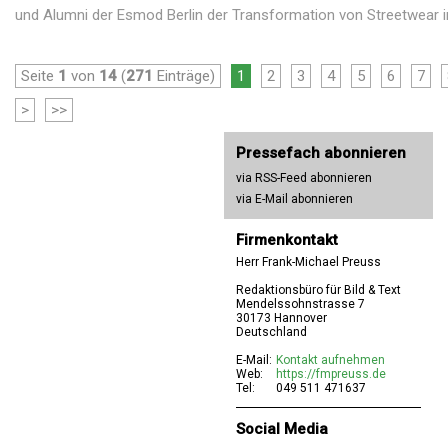
und Alumni der Esmod Berlin der Transformation von Streetwear in 
Seite
1
von
14
(
271
Einträge)
1
2
3
4
5
6
7
>
>>
Pressefach abonnieren
via RSS-Feed abonnieren
via E-Mail abonnieren
Firmenkontakt
Herr Frank-Michael Preuss
Redaktionsbüro für Bild & Text
Mendelssohnstrasse 7
30173 Hannover
Deutschland
E-Mail:
Kontakt aufnehmen
Web:
https://fmpreuss.de
Tel:
049 511 471637
Social Media