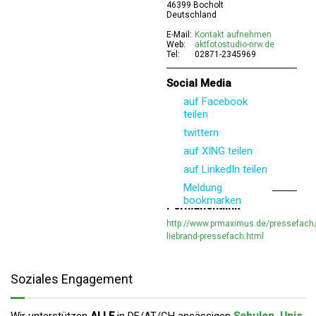
46399 Bocholt
Deutschland
E-Mail:
Kontakt aufnehmen
Web:
aktfotostudio-nrw.de
Tel:
02871-2345969
Social Media
auf Facebook
teilen
twittern
auf XING teilen
auf LinkedIn teilen
Meldung
bookmarken
Permanentlink
http://www.prmaximus.de/pressefach/k
liebrand-pressefach.html
Soziales Engagement