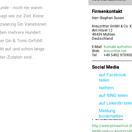
 Munde - noch nie waren
Firmenkontakt
agt wie zur Zeit. Keine
Herr Stephan Susen
 zwanzig Gin Variationen
Kreuzritter GmbH & Co. 
Am Hövel 12
haben mehrere Hundert
49439 Mühlen
Deutschland
er Gin & Tonic.Gefühlt
E-Mail:
Kontakt aufneh
rkt auf und schon lange
Web:
kreuzritter.net
Tel:
+49 5492 97090
er-Zutaten sind ...
Social Media
auf Facebook
teilen
twittern
auf XING teilen
auf LinkedIn teil
Meldung
bookmarken
Permanentlink
http://www.prmaximus.de
gmbh-und-co.-kg-presse