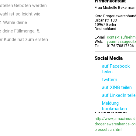
Firmenkontakt
tellen.Geboten werden
Frau Michelle Bekerman
hl ist so leicht wie
Koro Drogeriewarenhand
Urbanstr. 133
 2. Wähle deine
10967 Berlin
Deutschland
 deine Füllmenge, 5.
E-Mail:
Kontakt aufneh
er Kunde hat zum ersten
Web:
yourmassageoil.
Tel:
0176/70817606
Social Media
auf Facebook
teilen
twittern
auf XING teilen
auf LinkedIn teil
Meldung
bookmarken
Permanentlink
http://www.prmaximus.d
drogeriewarenhandel-oh
pressefach.html