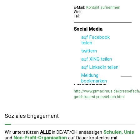
E-Mail:
Kontakt aufnehmen
Web:
Tel:
Social Media
auf Facebook
teilen
twittern
auf XING teilen
auf LinkedIn teilen
Meldung
bookmarken
Permanentlink
http://www.prmaximus.de/pressefach/
gmbh-kaarst-pressefach.html
Soziales Engagement
Wir unterstützen
ALLE
in DE/AT/CH ansässigen
Schulen, Unis
und
Non-Profit-Organisation
auf Dauer
kostenlos mit