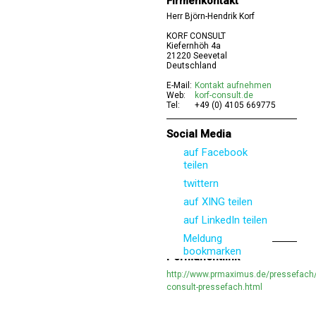
Firmenkontakt
Herr Björn-Hendrik Korf
KORF CONSULT
Kiefernhöh 4a
21220 Seevetal
Deutschland
E-Mail:
Kontakt aufnehmen
Web:
korf-consult.de
Tel:
+49 (0) 4105 669775
Social Media
auf Facebook
teilen
twittern
auf XING teilen
auf LinkedIn teilen
Meldung
bookmarken
Permanentlink
http://www.prmaximus.de/pressefach/
consult-pressefach.html