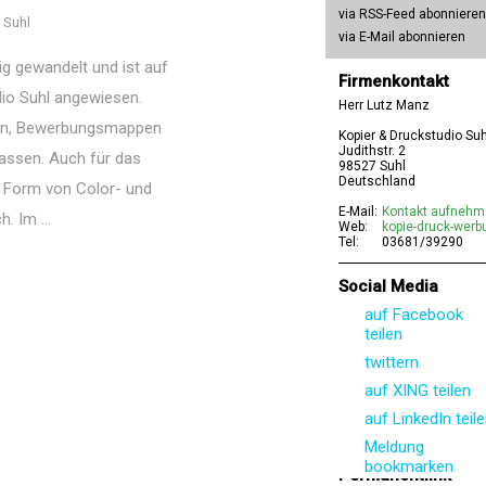
via RSS-Feed abonnieren
 Suhl
via E-Mail abonnieren
ig gewandelt und ist auf
Firmenkontakt
dio Suhl angewiesen.
Herr Lutz Manz
pien, Bewerbungsmappen
Kopier & Druckstudio Suh
Judithstr. 2
lassen. Auch für das
98527 Suhl
Deutschland
n Form von Color- und
E-Mail:
Kontakt aufneh
. Im ...
Web:
kopie-druck-werb
Tel:
03681/39290
Social Media
auf Facebook
teilen
twittern
auf XING teilen
auf LinkedIn teil
Meldung
bookmarken
Permanentlink