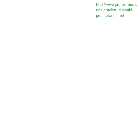
http://www.prmaximus.d
und-druckstudio-suhl-
pressefach.html