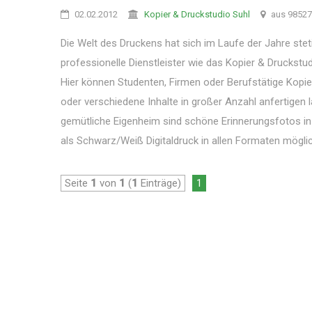
02.02.2012
Kopier & Druckstudio Suhl
aus 98527
Die Welt des Druckens hat sich im Laufe der Jahre stet
professionelle Dienstleister wie das Kopier & Druckstu
Hier können Studenten, Firmen oder Berufstätige Ko
oder verschiedene Inhalte in großer Anzahl anfertigen 
gemütliche Eigenheim sind schöne Erinnerungsfotos i
als Schwarz/Weiß Digitaldruck in allen Formaten möglich
Seite
1
von
1
(
1
Einträge)
1