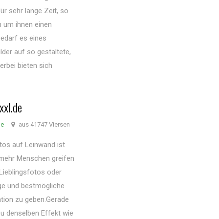
ür sehr lange Zeit, so
 um ihnen einen
edarf es eines
der auf so gestaltete,
erbei bieten sich
xxl.de
de
aus 41747 Viersen
otos auf Leinwand ist
 mehr Menschen greifen
Lieblingsfotos oder
ige und bestmögliche
ation zu geben.Gerade
zu denselben Effekt wie