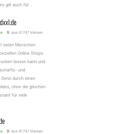
 gilt auch für ...
dxxl.de
de
aus 41747 Viersen
ist vielen Menschen
peziellen Online Shops
rucken lassen kann und
dschafts- und
. Denn durch einen
ldes, ohne die gleichen
sant für viele
de
de
aus 41747 Viersen