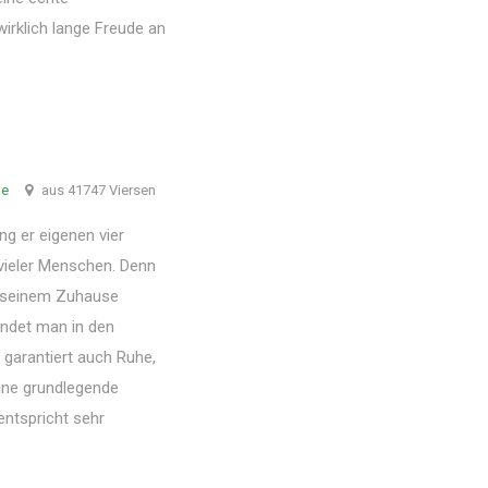
irklich lange Freude an
de
aus 41747 Viersen
ung er eigenen vier
 vieler Menschen. Denn
n seinem Zuhause
findet man in den
garantiert auch Ruhe,
ine grundlegende
entspricht sehr