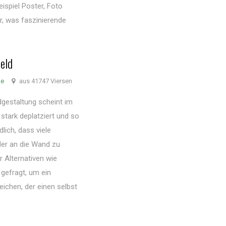
spiel Poster, Foto
r, was faszinierende
Geld
de
aus 41747 Viersen
gestaltung scheint im
tark deplatziert und so
lich, dass viele
er an die Wand zu
r Alternativen wie
gefragt, um ein
ichen, der einen selbst