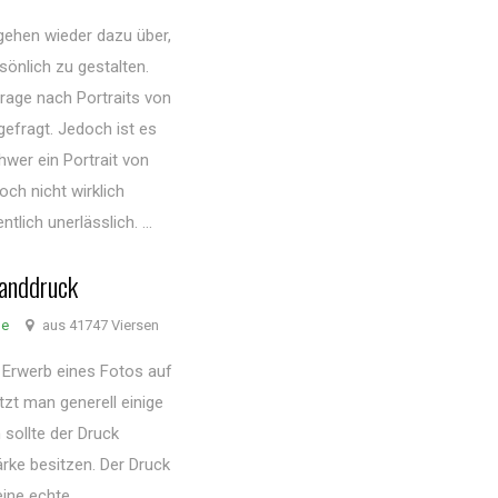
ehen wieder dazu über,
önlich zu gestalten.
rage nach Portraits von
gefragt. Jedoch ist es
hwer ein Portrait von
och nicht wirklich
tlich unerlässlich. ...
wanddruck
de
aus 41747 Viersen
 Erwerb eines Fotos auf
tzt man generell einige
sollte der Druck
ärke besitzen. Der Druck
eine echte