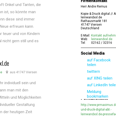
Firmenkontakt
ft Onkel und Tanten, die
Herr Andre Remus
n ist, so könnte man
Kopie & Druck digital // A
leinwandxxl.de
Denn diese sind immer
Rathausmarkt 181
41747 Viersen
Neue erfreuen kann.
Deutschland
hr teuer und von Kindern
E-Mail:
Kontakt aufneh
Web:
leinwandxxl.de
nicht gern still und es
Tel:
02162 / 32316
Social Media
auf Facebook
l.de
teilen
twittern
de
aus 41747 Viersen
auf XING teilen
 individuell sein und
auf LinkedIn teil
 kann man mit den
Meldung
bookmarken
tteln und Möglichkeiten
Permanentlink
dividueller Gestaltung
http://www.prmaximus.d
und-druck-digital-abt.-
in der heutigen Zeit
leinwandxxl.de-pressefa