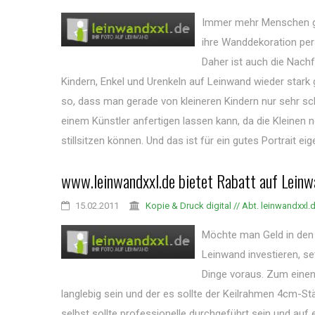
Immer mehr Menschen g
ihre Wanddekoration pers
Daher ist auch die Nachf
Kindern, Enkel und Urenkeln auf Leinwand wieder stark 
so, dass man gerade von kleineren Kindern nur sehr sc
einem Künstler anfertigen lassen kann, da die Kleinen n
stillsitzen können. Und das ist für ein gutes Portrait eigen
www.leinwandxxl.de bietet Rabatt auf Lein
15.02.2011
Kopie & Druck digital // Abt. leinwandxxl.
Möchte man Geld in den
Leinwand investieren, se
Dinge voraus. Zum einen 
langlebig sein und der es sollte der Keilrahmen 4cm-St
selbst sollte professionelle durchgeführt sein und auf 