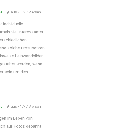
de
aus 41747 Viersen
 individuelle
mals viel interessanter
terschiedlichen
 eine solche umzusetzen
elsweise Leinwandbilder.
 gestaltet werden, wenn
er sein um dies
de
aus 41747 Viersen
ngen im Leben von
uch auf Fotos gebannt