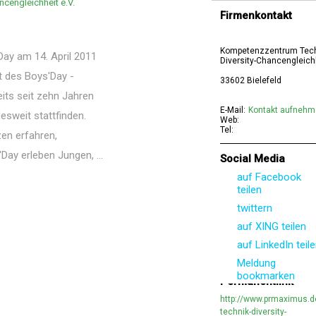
cengleichheit e.V.
Firmenkontakt
Kompetenzzentrum Tech
Day am 14. April 2011
Diversity-Chancengleichh
t des Boys'Day -
33602 Bielefeld
eits seit zehn Jahren
E-Mail:
Kontakt aufneh
esweit stattfinden.
Web:
Tel:
en erfahren,
Day erleben Jungen, ...
Social Media
auf Facebook
teilen
twittern
auf XING teilen
auf LinkedIn teil
Meldung
bookmarken
Permanentlink
http://www.prmaximus.
technik-diversity-