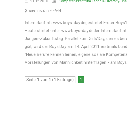
21.12.2010
Kompetenzzentrum Technik-Diversity-Chan
aus 33602 Bielefeld
Internetauftritt www.boys-day.degestartet Erster Boys'
Heute startet unter www.boys-day.deder Internetauftrit
Jungen-Zukunftstag. Parallel zum Girls'Day, den es ber
gibt, wird der Boys'Day am 14. April 2011 erstmals bund
"Neue Berufe kennen lernen, eigene soziale Kompetenz
Vorstellungen von Männlichkeit hinterfragen - am Boys'
Seite
1
von
1
(
1
Einträge)
1