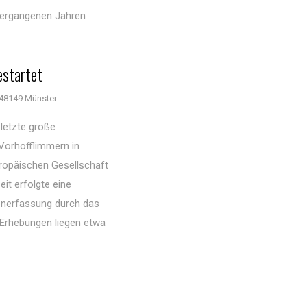
vergangenen Jahren
estartet
48149 Münster
letzte große
Vorhofflimmern in
ropäischen Gesellschaft
eit erfolgte eine
enerfassung durch das
Erhebungen liegen etwa