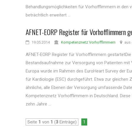
Behandlungsmöglichkeiten für Vorhofflimmern in den 
beträchtlich erweitert ...
AFNET-EORP Register für Vorhofflimmern g
19.05.2014
Kompetenznetz Vorhofflimmern
aus 
AFNET-EORP Register für Vorhofflimmern gestartetDie 
Bestandsaufnahme zur Versorgung von Patienten mit 
Europa wurde im Rahmen des EuroHeart Survey der Eu
für Kardiologie (ESC) durchgeführt. Etwa zur gleichen Z
ähnliche, alle Ebenen der Versorgung umfassende Dat
Kompetenznetz Vorhofflimmern in Deutschland. Diese 
zehn Jahre ...
Seite
1
von
1
(
3
Einträge)
1