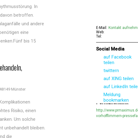
hythmusstörung. In
davon betroffen.
laganfälle und andere
E-Mail:
Kontakt aufneh
benötigen eine
Web:
Tel:
senken.Fünf bis 15
Social Media
auf Facebook
teilen
ehandeln,
twittern
auf XING teilen
auf LinkedIn teil
48149 Münster
Meldung
bookmarken
 Komplikationen
Permanentlink
htes Risiko, einen
http://www.prmaximus.
vorhofflimmern-pressefa
ranken. Um solche
t unbehandelt bleiben.
nd die