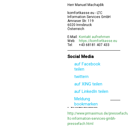
Herr Manuel Machajdik
komfortkasse.eu - LTC
Information Services GmbH
Amraser Str. 119
6020 Innsbruck
Österreich
E-Mail:
Kontakt aufnehmen
Web:
https://komfortkasse.eu
Tel:
+43 68181 407 433
Social Media
auf Facebook
teilen
twittern
auf XING teilen
auf LinkedIn teilen
Meldung
bookmarken
Permanentlink
http://www.prmaximus.de/pressefach
ltc-information-services-gmbh-
pressefach.html