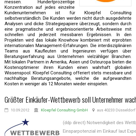
messen. Hundertprozentige
Konzentration auf jedes einzelne
Kundenunternehmen ist für Kloepfel Consulting
selbstverständlich. Die Kunden werden nicht durch ausgedehnte
Analysen und dicke Strategiepapiere überzeugt, sondern durch
eine pragmatische und ergebnisorientierte Arbeitsweise mit
schnellen und jederzeit messbaren Ergebnissen. In den
Projekten wird das lokale Knowhow kombiniert mit erprobten
internationalen Management-Erfahrungen. Die interdisziplinären
Teams aus Kaufleuten und Ingenieuren verfügen über
Beratungserfahrung aus Unternehmen vielzähliger Branchen.
Mit lokalen Partnern in Amerika, Asien und Osteuropa bieten die
Kostenoptimierer ihren Kunden einen wahrhaft globalen
Wissenspool. Kloepfel Consulting offeriert stets messbare und
nachhaltige Beratungsangebote, welche die aufgewandten
Kosten in weniger als 12 Monaten wieder einspielen.
Größter Einkäufer-Wettbewerb soll Unternehmer wach
10.09.2012
Kloepfel Consulting GmbH
aus 40233 Düsseldorf
(ddp direct) Notwendigkeit des Wett
Einsparpotenzial im Einkauf laut Exp