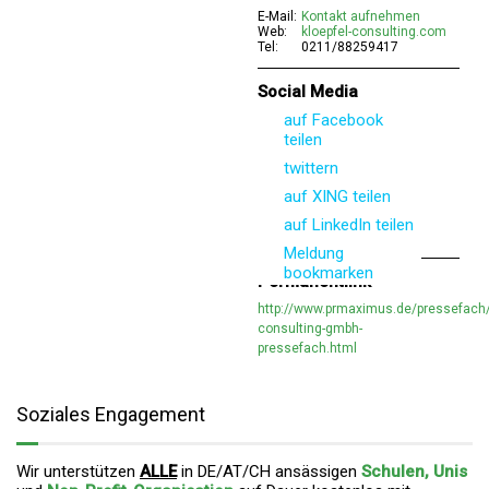
E-Mail:
Kontakt aufnehmen
Web:
kloepfel-consulting.com
Tel:
0211/88259417
Social Media
auf Facebook
teilen
twittern
auf XING teilen
auf LinkedIn teilen
Meldung
bookmarken
Permanentlink
http://www.prmaximus.de/pressefach/
consulting-gmbh-
pressefach.html
Soziales Engagement
Wir unterstützen
ALLE
in DE/AT/CH ansässigen
Schulen, Unis