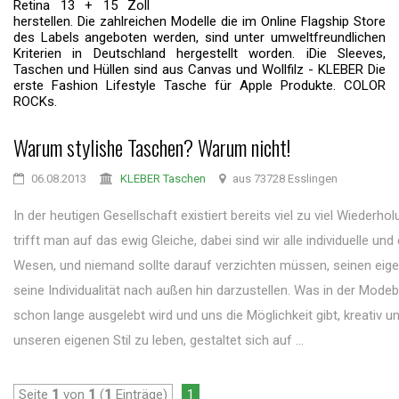
Retina 13 + 15 Zoll
herstellen. Die zahlreichen Modelle die im Online Flagship Store
des Labels angeboten werden, sind unter umweltfreundlichen
Kriterien in Deutschland hergestellt worden. iDie Sleeves,
Taschen und Hüllen sind aus Canvas und Wollfilz - KLEBER Die
erste Fashion Lifestyle Tasche für Apple Produkte. COLOR
ROCKs.
Warum stylishe Taschen? Warum nicht!
06.08.2013
KLEBER Taschen
aus 73728 Esslingen
In der heutigen Gesellschaft existiert bereits viel zu viel Wiederhol
trifft man auf das ewig Gleiche, dabei sind wir alle individuelle und 
Wesen, und niemand sollte darauf verzichten müssen, seinen eige
seine Individualität nach außen hin darzustellen. Was in der Mode
schon lange ausgelebt wird und uns die Möglichkeit gibt, kreativ und
unseren eigenen Stil zu leben, gestaltet sich auf ...
Seite
1
von
1
(
1
Einträge)
1