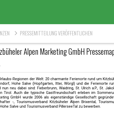
ENZEN
PRESSEMITTEILUNG VERÖFFENTLICHEN
tzbüheler Alpen Marketing GmbH Pressema
Urlaubs-Regionen der Welt: 20 charmante Ferienorte rund um Kitzbüh
tendorf, Hohe Salve (Hopfgarten, Itter, Wörgl) und die Ferienorte r
nun neu dabei sind: Fieberbrunn, Waidring, St. Ulrich a.P., St. Jako
n in Tirol. Auch die typische Gastfreundschaft erleben im Sommeru
arketing GmbH wurde 2006 als eigenständige Gesellschaft gegründet
hafter -, Tourismusverband Kitzbüheler Alpen Brixental, Tourism
on Hohe Salve und Tourismusverband PillerseeTal zu bewerben.