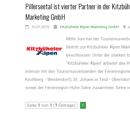
Pillerseetal ist vierter Partner in der Kitzbü
Marketing GmbH
10.07.2013
Kitzbüheler Alpen Marketing GmbH
a
Mitte Juni hat der Tourismusverba
Beitritt zur Kitzbüheler Alpen M
beschlossen. Unter der starken 
"Kitzbüheler Alpen" arbeitet das P
intensiv mit den Tourismusverbänden der Ferienregionen
Kirchberg - Westendorf), St. Johann in Tirol - Oberndo
sowie der Ferienregion Hohe Salve zusammen. Seine regi
Seite
1
von
1
(
1
Einträge)
1