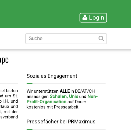
Login
ppe
Soziales Engagement
el bieten
Wir unterstützen
ALLE
in DE/AT/CH
und um St.
ansässigen
Schulen, Unis
und
Non-
b i.H. und
Profit-Organisation
auf Dauer
rlaub und
kostenlos mit Pressearbeit
.
, mit der
usverband
Pressefächer bei PRMaximus