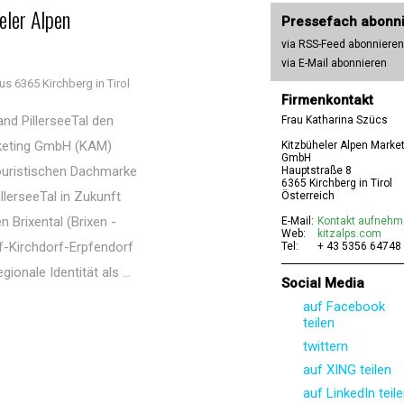
heler Alpen
Pressefach abonn
via RSS-Feed abonnieren
via E-Mail abonnieren
us 6365 Kirchberg in Tirol
Firmenkontakt
nd PillerseeTal den
Frau Katharina Szücs
arketing GmbH (KAM)
Kitzbüheler Alpen Marke
GmbH
touristischen Dachmarke
Hauptstraße 8
6365 Kirchberg in Tirol
illerseeTal in Zukunft
Österreich
 Brixental (Brixen -
E-Mail:
Kontakt aufneh
Web:
kitzalps.com
rf-Kirchdorf-Erpfendorf
Tel:
+ 43 5356 64748
onale Identität als ...
Social Media
auf Facebook
teilen
twittern
auf XING teilen
auf LinkedIn teil