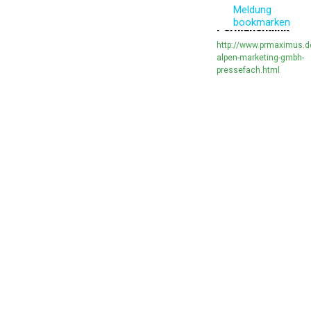
Meldung
bookmarken
Permanentlink
http://www.prmaximus.d
alpen-marketing-gmbh-
pressefach.html