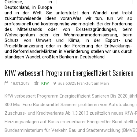
Ökologie, in
Deutschland, in Europa
und in der Welt. Sie unterstützt den Wandel und treibt
zukunftsweisende Ideen voran.Was wir tun, tun wir so
professionell und kostengünstig wie möglich: Bei der Förderung
des Mittelstands oder von Existenzgründungen, beim
Wohneigentum oder der Wohnraummodernisierung, beim
Schutz von Umwelt und Klima, in der Export- und
Projektfinanzierung oder in der Förderung der Entwicklungs-
und Reformländer.Märkten in Veränderung stellen wir uns durch
ständigen Wandel. größten Banken in Deutschland.
KfW verbessert Programm Energieeffizient Sanieren
18.01.2013
KfW
aus 60325 Frankfurt am Main
KfW verbessert Programm Energieeffizient Sanieren Bis 2020 jährl
300 Mio. Euro Bundesmittel Sanierer profitieren von Aufstockung i
Zuschuss- und Kreditvariante Ab 1.3.2013 zusätzlich neues KfW
Heizungsanlagen auf Basis erneuerbarer EnergienDer Bund stellt 
Bundesministerium für Verkehr, Bau und Stadtentwicklung (BMVBS