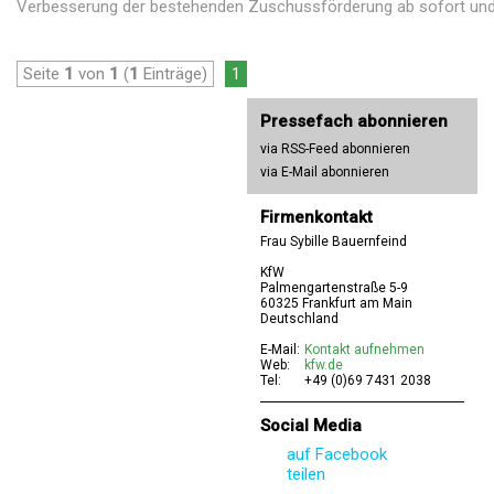
Verbesserung der bestehenden Zuschussförderung ab sofort und b
Seite
1
von
1
(
1
Einträge)
1
Pressefach abonnieren
via RSS-Feed abonnieren
via E-Mail abonnieren
Firmenkontakt
Frau Sybille Bauernfeind
KfW
Palmengartenstraße 5-9
60325 Frankfurt am Main
Deutschland
E-Mail:
Kontakt aufnehmen
Web:
kfw.de
Tel:
+49 (0)69 7431 2038
Social Media
auf Facebook
teilen