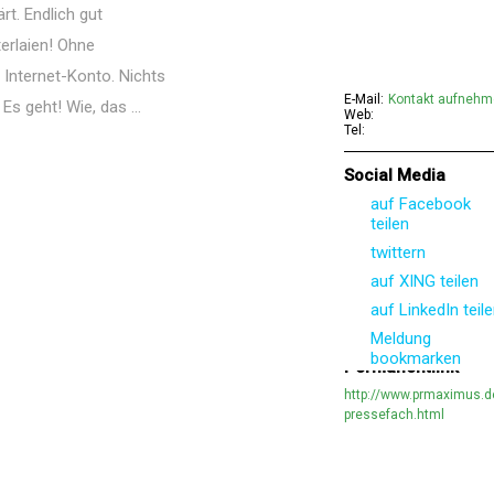
rt. Endlich gut
erlaien! Ohne
 Internet-Konto. Nichts
E-Mail:
Kontakt aufneh
s geht! Wie, das ...
Web:
Tel:
Social Media
auf Facebook
teilen
twittern
auf XING teilen
auf LinkedIn teil
Meldung
bookmarken
Permanentlink
http://www.prmaximus.d
pressefach.html