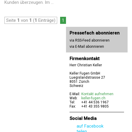
Kunden überzeugen. Im ...
Seite
1
von
1
(
1
Einträge)
1
Pressefach abonnieren
via RSS-Feed abonnieren
via E-Mail abonnieren
Firmenkontakt
Herr Christian Keller
Keller Fugen GmbH
Luegislandstrasse 27
8051 Zürich
Schweiz
E-Mail:
Kontakt aufnehmen
Web:
keller-fugen.ch
Tel:
+41 44 536 1967
Fax:
+41 43 355 9805
Social Media
auf Facebook
teilen