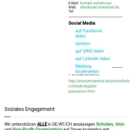
E-Mail:
Kontakt aufnehmen
Web:
ebooks-per-download.de
Tel:
Social Media
auf Facebook
teilen
twittern
auf XING teilen
auf LinkedIn teilen
Meldung
bookmarken
Permanentlink
http://www.prmaximus.de/pressefach/
s-e-book-ratgeber-
pressefach.html
Soziales Engagement
Wir unterstützen
ALLE
in DE/AT/CH ansässigen
Schulen, Unis
und
Non-Profit-Organisation
auf Dauer
kostenlos mit