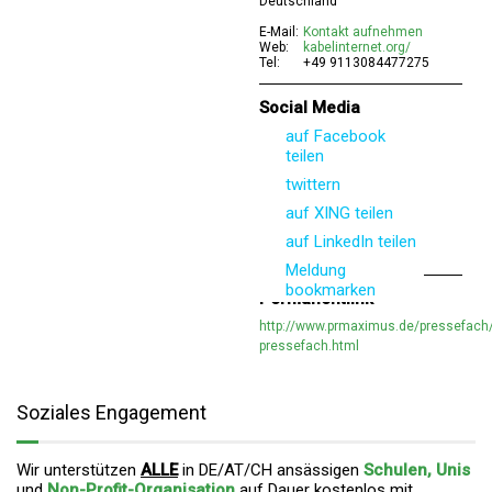
Deutschland
E-Mail:
Kontakt aufnehmen
Web:
kabelinternet.org/
Tel:
+49 9113084477275
Social Media
auf Facebook
teilen
twittern
auf XING teilen
auf LinkedIn teilen
Meldung
bookmarken
Permanentlink
http://www.prmaximus.de/pressefach/k
pressefach.html
Soziales Engagement
Wir unterstützen
ALLE
in DE/AT/CH ansässigen
Schulen, Unis
und
Non-Profit-Organisation
auf Dauer
kostenlos mit