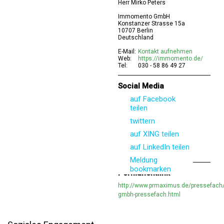
Herr Mirko Peters
Immomento GmbH
Konstanzer Strasse 15a
10707 Berlin
Deutschland
E-Mail:
Kontakt aufnehmen
Web:
https://immomento.de/
Tel:
030 - 58 86 49 27
Social Media
auf Facebook
teilen
twittern
auf XING teilen
auf LinkedIn teilen
Meldung
bookmarken
Permanentlink
http://www.prmaximus.de/pressefac
gmbh-pressefach.html