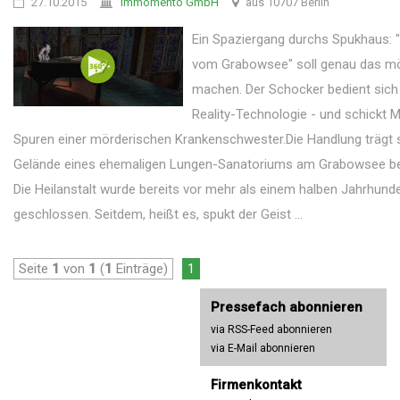
27.10.2015
Immomento GmbH
aus 10707 Berlin
Ein Spaziergang durchs Spukhaus: 
vom Grabowsee" soll genau das mö
machen. Der Schocker bedient sich 
Reality-Technologie - und schickt M
Spuren einer mörderischen Krankenschwester.Die Handlung trägt 
Gelände eines ehemaligen Lungen-Sanatoriums am Grabowsee bei 
Die Heilanstalt wurde bereits vor mehr als einem halben Jahrhunde
geschlossen. Seitdem, heißt es, spukt der Geist ...
Seite
1
von
1
(
1
Einträge)
1
Pressefach abonnieren
via RSS-Feed abonnieren
via E-Mail abonnieren
Firmenkontakt