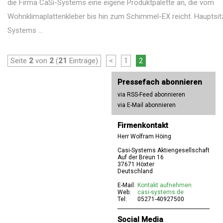
die Firma CaSi-Systems eine eigene Produktpalette an, die vom
Wohnklimaplattenkleber bis hin zum Schimmel-EX reicht. Hauptsit
Systems ...
Seite
2
von
2
(
21
Einträge)
<
1
2
Pressefach abonnieren
via RSS-Feed abonnieren
via E-Mail abonnieren
Firmenkontakt
Herr Wolfram Höing
Casi-Systems Aktiengesellschaft
Auf der Breun 16
37671 Höxter
Deutschland
E-Mail:
Kontakt aufnehmen
Web:
casi-systems.de
Tel:
05271-40927500
Social Media