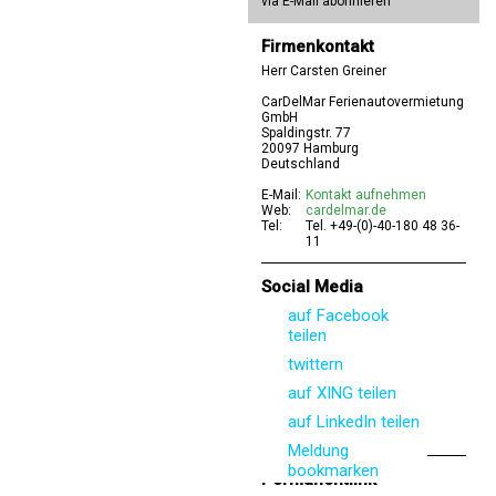
via E-Mail abonnieren
Firmenkontakt
Herr Carsten Greiner
CarDelMar Ferienautovermietung
GmbH
Spaldingstr. 77
20097 Hamburg
Deutschland
E-Mail:
Kontakt aufnehmen
Web:
cardelmar.de
Tel:
Tel. +49-(0)-40-180 48 36-
11
Social Media
auf Facebook
teilen
twittern
auf XING teilen
auf LinkedIn teilen
Meldung
bookmarken
Permanentlink