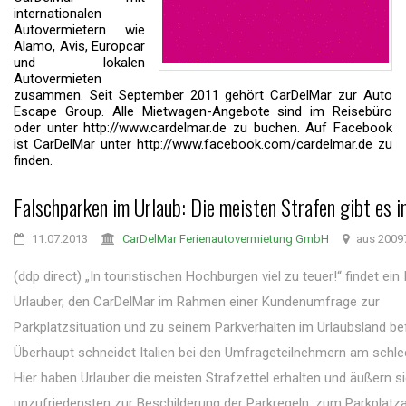
internationalen
Autovermietern wie
Alamo, Avis, Europcar
und lokalen
Autovermieten
zusammen. Seit September 2011 gehört CarDelMar zur Auto
Escape Group. Alle Mietwagen-Angebote sind im Reisebüro
oder unter http://www.cardelmar.de zu buchen. Auf Facebook
ist CarDelMar unter http://www.facebook.com/cardelmar.de zu
finden.
Falschparken im Urlaub: Die meisten Strafen gibt es in
11.07.2013
CarDelMar Ferienautovermietung GmbH
aus 2009
(ddp direct) „In touristischen Hochburgen viel zu teuer!“ findet ein I
Urlauber, den CarDelMar im Rahmen einer Kundenumfrage zur
Parkplatzsituation und zu seinem Parkverhalten im Urlaubsland bef
Überhaupt schneidet Italien bei den Umfrageteilnehmern am schle
Hier haben Urlauber die meisten Strafzettel erhalten und äußern 
unzufriedensten zur Beschilderung der Parkregeln, zum Parkplatz