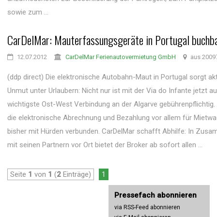
sowie zum ...
CarDelMar: Mauterfassungsgeräte in Portugal buchb
12.07.2012
CarDelMar Ferienautovermietung GmbH
aus 2009
(ddp direct) Die elektronische Autobahn-Maut in Portugal sorgt akt
Unmut unter Urlaubern: Nicht nur ist mit der Via do Infante jetzt a
wichtigste Ost-West Verbindung an der Algarve gebührenpflichtig
die elektronische Abrechnung und Bezahlung vor allem für Mietw
bisher mit Hürden verbunden. CarDelMar schafft Abhilfe: In Zus
mit seinen Partnern vor Ort bietet der Broker ab sofort allen ...
Seite
1
von
1
(
2
Einträge)
1
Pressefach abonnieren
via RSS-Feed abonnieren