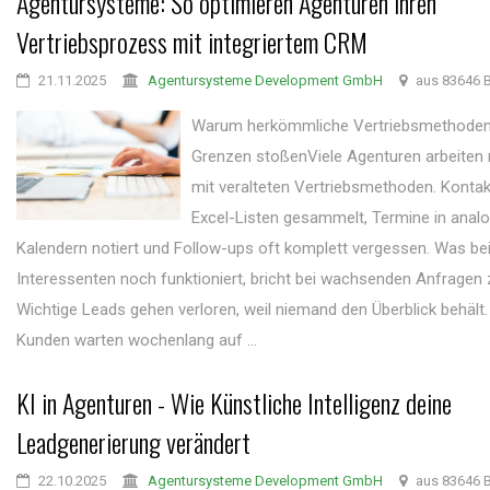
Agentursysteme: So optimieren Agenturen ihren
Vertriebsprozess mit integriertem CRM
21.11.2025
Agentursysteme Development GmbH
aus 83646 B
Warum herkömmliche Vertriebsmethoden 
Grenzen stoßenViele Agenturen arbeiten
mit veralteten Vertriebsmethoden. Kontak
Excel-Listen gesammelt, Termine in anal
Kalendern notiert und Follow-ups oft komplett vergessen. Was be
Interessenten noch funktioniert, bricht bei wachsenden Anfrage
Wichtige Leads gehen verloren, weil niemand den Überblick behält.
Kunden warten wochenlang auf ...
KI in Agenturen - Wie Künstliche Intelligenz deine
Leadgenerierung verändert
22.10.2025
Agentursysteme Development GmbH
aus 83646 B