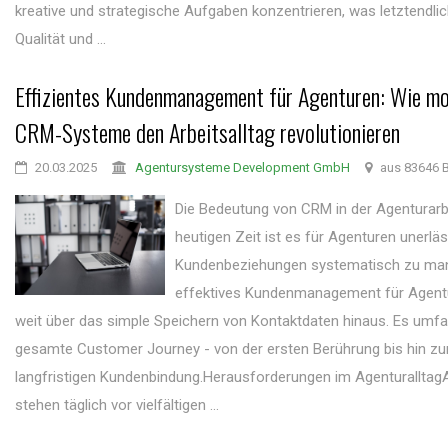
kreative und strategische Aufgaben konzentrieren, was letztendli
Qualität und ...
Effizientes Kundenmanagement für Agenturen: Wie m
CRM-Systeme den Arbeitsalltag revolutionieren
20.03.2025
Agentursysteme Development GmbH
aus 83646 B
Die Bedeutung von CRM in der Agenturarbe
heutigen Zeit ist es für Agenturen unerläss
Kundenbeziehungen systematisch zu man
effektives Kundenmanagement für Agent
weit über das simple Speichern von Kontaktdaten hinaus. Es umfa
gesamte Customer Journey - von der ersten Berührung bis hin zu
langfristigen Kundenbindung.Herausforderungen im Agenturalltag
stehen täglich vor vielfältigen ...