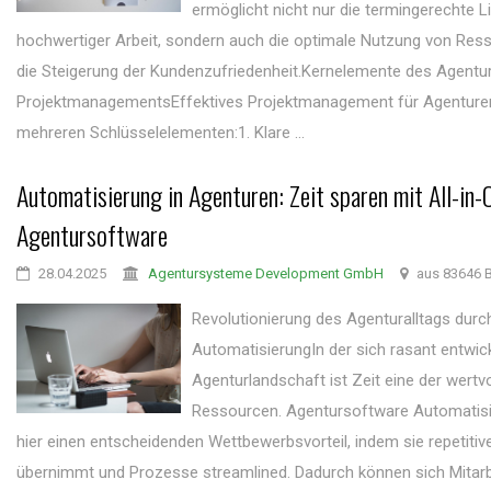
ermöglicht nicht nur die termingerechte L
hochwertiger Arbeit, sondern auch die optimale Nutzung von Res
die Steigerung der Kundenzufriedenheit.Kernelemente des Agentu
ProjektmanagementsEffektives Projektmanagement für Agenturen
mehreren Schlüsselelementen:1. Klare ...
Automatisierung in Agenturen: Zeit sparen mit All-in-
Agentursoftware
28.04.2025
Agentursysteme Development GmbH
aus 83646 B
Revolutionierung des Agenturalltags durc
AutomatisierungIn der sich rasant entwic
Agenturlandschaft ist Zeit eine der wertv
Ressourcen. Agentursoftware Automatisi
hier einen entscheidenden Wettbewerbsvorteil, indem sie repetiti
übernimmt und Prozesse streamlined. Dadurch können sich Mitarb