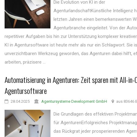
Die Evolution von KI in der
AgenturlandschaftKünstliche Intelligenz h
letzten Jahren einen bemerkenswerten Wa
Agenturbranche eingeleitet. Von der Aut
repetitiver Aufgaben bis hin zur Unterstützung komplexer kreative
KI in Agentursoftware ist heute mehr als nur ein Schlagwort. Sie i
unverzichtbaren Werkzeug geworden, das Agenturen dabei hilft, ef
arbeiten, präzisere ...
Automatisierung in Agenturen: Zeit sparen mit All-in-
Agentursoftware
28.04.2025
Agentursysteme Development GmbH
aus 83646 B
Die Grundlagen des effektiven Projektm
für AgenturenErfolgreiches Projektmanag
das Rückgrat jeder prosperierenden Agent