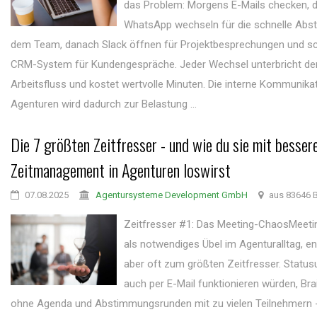
das Problem: Morgens E-Mails checken, 
WhatsApp wechseln für die schnelle Abs
dem Team, danach Slack öffnen für Projektbesprechungen und sch
CRM-System für Kundengespräche. Jeder Wechsel unterbricht de
Arbeitsfluss und kostet wertvolle Minuten. Die interne Kommunikat
Agenturen wird dadurch zur Belastung ...
Die 7 größten Zeitfresser - und wie du sie mit besse
Zeitmanagement in Agenturen loswirst
07.08.2025
Agentursysteme Development GmbH
aus 83646 B
Zeitfresser #1: Das Meeting-ChaosMeeti
als notwendiges Übel im Agenturalltag, en
aber oft zum größten Zeitfresser. Status
auch per E-Mail funktionieren würden, Br
ohne Agenda und Abstimmungsrunden mit zu vielen Teilnehmern - 