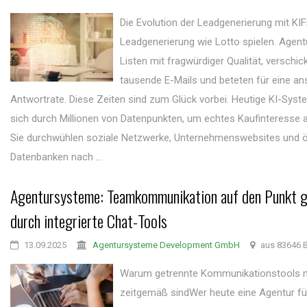
Die Evolution der Leadgenerierung mit KI
Leadgenerierung wie Lotto spielen. Agent
Listen mit fragwürdiger Qualität, verschic
tausende E-Mails und beteten für eine an
Antwortrate. Diese Zeiten sind zum Glück vorbei. Heutige KI-Sys
sich durch Millionen von Datenpunkten, um echtes Kaufinteresse 
Sie durchwühlen soziale Netzwerke, Unternehmenswebsites und ö
Datenbanken nach ...
Agentursysteme: Teamkommunikation auf den Punkt 
durch integrierte Chat-Tools
13.09.2025
Agentursysteme Development GmbH
aus 83646 B
Warum getrennte Kommunikationstools n
zeitgemäß sindWer heute eine Agentur füh