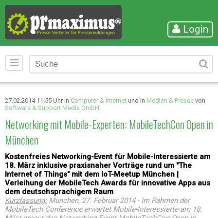
Login
27.02.2014 11:55 Uhr in
Computer & Internet
und in
Medien & Presse
von
Software & Support Media GmbH
Networking mit Mobile-Experten: MobileTechCon Open in
München
Kostenfreies Networking-Event für Mobile-Interessierte am
18. März inklusive praxisnaher Vorträge rund um "The
Internet of Things" mit dem IoT-Meetup München |
Verleihung der MobileTech Awards für innovative Apps aus
dem deutschsprachigem Raum
Kurzfassung:
München, 27. Februar 2014 - Im Rahmen der
MobileTech Conference erwartet Mobile-Interessierte am 18.