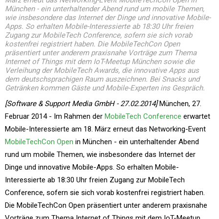
März erneut das Networking-Event MobileTechCon Open in
München - ein unterhaltender Abend rund um mobile Themen,
wie insbesondere das Internet der Dinge und innovative Mobile-
Apps. So erhalten Mobile-Interessierte ab 18:30 Uhr freien
Zugang zur MobileTech Conference, sofern sie sich vorab
kostenfrei registriert haben. Die MobileTechCon Open
präsentiert unter anderem praxisnahe Vorträge zum Thema
Internet of Things mit dem IoT-Meetup München sowie die
Verleihung der MobileTech Awards, die innovative Apps aus
dem deutschsprachigen Raum auszeichnen. Bei Snacks und
Getränken kommen Gäste und Mobile-Experten ins Gespräch.
[Software & Support Media GmbH - 27.02.2014]
München, 27.
Februar 2014 - Im Rahmen der
MobileTech Conference
erwartet
Mobile-Interessierte am 18. März erneut das Networking-Event
MobileTechCon Open
in München - ein unterhaltender Abend
rund um mobile Themen, wie insbesondere das Internet der
Dinge und innovative Mobile-Apps. So erhalten Mobile-
Interessierte ab 18:30 Uhr freien Zugang zur MobileTech
Conference, sofern sie sich vorab kostenfrei registriert haben.
Die MobileTechCon Open präsentiert unter anderem praxisnahe
Vorträge zum Thema Internet of Things mit dem IoT-Meetup