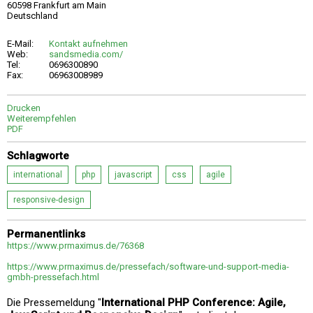
60598 Frankfurt am Main
Deutschland
E-Mail:
Kontakt aufnehmen
Web:
sandsmedia.com/
Tel:
0696300890
Fax:
06963008989
Drucken
Weiterempfehlen
PDF
Schlagworte
international
php
javascript
css
agile
responsive-design
Permanentlinks
https://www.prmaximus.de/76368
https://www.prmaximus.de/pressefach/software-und-support-media-
gmbh-pressefach.html
Die Pressemeldung "
International PHP Conference: Agile,