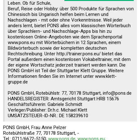
Leben. Ob für Schule,
Beruf, Reise oder Hobby: über 500 Produkte für Sprachen von
Chinesisch bis Ungarisch helfen beim Lernen und
Nachschlagen - mit oder ohne Vorkenntnisse. Weil jeder
anders lernt, bietet PONS alles vom klassischen Wörterbuch
über Sprachlern- und Nachschlage-Apps bis hin zu
kostenlosen Online-Angeboten wie dem Sprachenportal
www.pons.eu mit Wörterbüchern in 12 Sprachen, einem
Bildwörterbuch sowie der kompletten deutschen
Rechtschreibung. Unter http://trainer.pons.eu/ bietet das
Portal außerdem einen kostenlosen Vokabeltrainer, mit dem
der eigene Wortschatz jederzeit trainiert werden kann. Die
PONS GmbH ist Teil der Stuttgarter Klett Gruppe. Weitere
Informationen finden Sie im Internet unter www.klett-
gruppe.de
PONS GmbH, Rotebühlstr. 77, 70178 Stuttgart, info@pons.de
HANDELSREGISTER: Amtsgericht Stuttgart HRB 15676
Geschäftsführerin: Gabriele Schmidt
Verleger/Publisher: Dr.h.c. Michael Klett
UMSATZSTEUER-ID-NR.: DE 158239610
PONS GmbH, Frau Anne Pelzer
Rotebühlstraße 77, 70178 Stuttgart, -
Tel.: 0711/6672-5150;
www.pons.de; www.pons.eu;