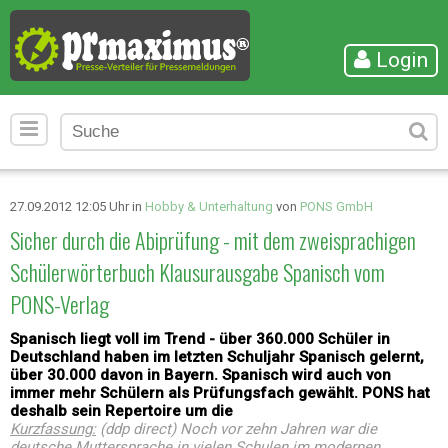
Login
27.09.2012 12:05 Uhr in
Hobby & Unterhaltung
von
PONS GmbH
Sicher durch die Abiprüfung - mit dem zweisprachigen
Schülerwörterbuch Klausurausgabe Spanisch vom
PONS-Verlag
Spanisch liegt voll im Trend - über 360.000 Schüler in
Deutschland haben im letzten Schuljahr Spanisch gelernt,
über 30.000 davon in Bayern. Spanisch wird auch von
immer mehr Schülern als Prüfungsfach gewählt. PONS hat
deshalb sein Repertoire um die
Kurzfassung:
(ddp direct) Noch vor zehn Jahren war die
deutsche Muttersprache in vielen Schulen im modernen