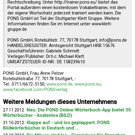
Rechtschreibung. Unter http://trainer.pons.eu/ bietet das
Portal außerdem einen kostenlosen Vokabeltrainer, mit dem
der eigene Wortschatz jederzeit trainiert werden kann. Die
PONS GmbH ist Teil der Stuttgarter Klett Gruppe. Weitere
Informationen finden Sie im Internet unter www.klett-
gruppe.de
PONS GmbH, Rotebühlstr. 77, 70178 Stuttgart, info@pons.de
HANDELSREGISTER: Amtsgericht Stuttgart HRB 15676
Geschäftsführerin: Gabriele Schmidt
Verleger/Publisher: Dr.h.c. Michael Klett
UMSATZSTEUER-ID-NR.: DE 158239610
PONS GmbH, Frau Anne Pelzer
Rotebühlstraße 77, 70178 Stuttgart, -
Tel.: 0711/6672-5150;
www.pons.de; www.pons.eu;
www.facebook.com/PONSverlag
Weitere Meldungen dieses Unternehmens
27.11.2012
Neu: Die PONS Online-Wörterbuch-App bietet 30
Wörterbücher - kostenlos (BILD)
31.10.2012
Klappe auf - und los geplappert. PONS
Bildwörterbücher in Deutsch und ...