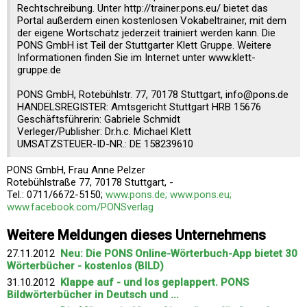
Rechtschreibung. Unter http://trainer.pons.eu/ bietet das
Portal außerdem einen kostenlosen Vokabeltrainer, mit dem
der eigene Wortschatz jederzeit trainiert werden kann. Die
PONS GmbH ist Teil der Stuttgarter Klett Gruppe. Weitere
Informationen finden Sie im Internet unter www.klett-
gruppe.de
PONS GmbH, Rotebühlstr. 77, 70178 Stuttgart, info@pons.de
HANDELSREGISTER: Amtsgericht Stuttgart HRB 15676
Geschäftsführerin: Gabriele Schmidt
Verleger/Publisher: Dr.h.c. Michael Klett
UMSATZSTEUER-ID-NR.: DE 158239610
PONS GmbH, Frau Anne Pelzer
Rotebühlstraße 77, 70178 Stuttgart, -
Tel.: 0711/6672-5150;
www.pons.de; www.pons.eu;
www.facebook.com/PONSverlag
Weitere Meldungen dieses Unternehmens
27.11.2012
Neu: Die PONS Online-Wörterbuch-App bietet 30
Wörterbücher - kostenlos (BILD)
31.10.2012
Klappe auf - und los geplappert. PONS
Bildwörterbücher in Deutsch und ...