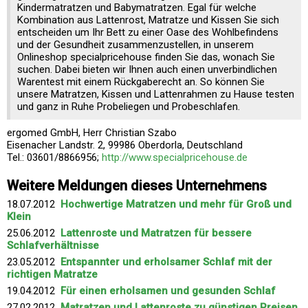
Kindermatratzen und Babymatratzen. Egal für welche
Kombination aus Lattenrost, Matratze und Kissen Sie sich
entscheiden um Ihr Bett zu einer Oase des Wohlbefindens
und der Gesundheit zusammenzustellen, in unserem
Onlineshop specialpricehouse finden Sie das, wonach Sie
suchen. Dabei bieten wir Ihnen auch einen unverbindlichen
Warentest mit einem Rückgaberecht an. So können Sie
unsere Matratzen, Kissen und Lattenrahmen zu Hause testen
und ganz in Ruhe Probeliegen und Probeschlafen.
ergomed GmbH, Herr Christian Szabo
Eisenacher Landstr. 2, 99986 Oberdorla, Deutschland
Tel.: 03601/8866956;
http://www.specialpricehouse.de
Weitere Meldungen dieses Unternehmens
18.07.2012
Hochwertige Matratzen und mehr für Groß und
Klein
25.06.2012
Lattenroste und Matratzen für bessere
Schlafverhältnisse
23.05.2012
Entspannter und erholsamer Schlaf mit der
richtigen Matratze
19.04.2012
Für einen erholsamen und gesunden Schlaf
27.02.2012
Matratzen und Lattenroste zu günstigen Preisen