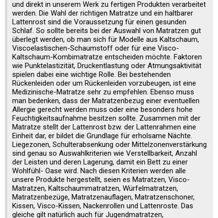
und direkt in unserem Werk zu fertigen Produkten verarbeitet
werden. Die Wahl der richtigen Matratze und ein haltbarer
Lattenrost sind die Voraussetzung für einen gesunden
Schlaf. So sollte bereits bei der Auswahl von Matratzen gut
überlegt werden, ob man sich für Modelle aus Kaltschaum,
Viscoelastischen-Schaumstoff oder für eine Visco-
Kaltschaum-Kombimatratze entscheiden möchte. Faktoren
wie Punktelastizität, Druckentlastung oder Atmungsaktivität
spielen dabei eine wichtige Rolle. Bei bestehenden
Rückenleiden oder um Rückenleiden vorzubeugen, ist eine
Medizinische-Matratze sehr zu empfehlen. Ebenso muss
man bedenken, dass der Matratzenbezug einer eventuellen
Allergie gerecht werden muss oder eine besonders hohe
Feuchtigkeitsaufnahme besitzen sollte. Zusammen mit der
Matratze stellt der Lattenrost bzw. der Lattenrahmen eine
Einheit dar, er bildet die Grundlage für erholsame Nächte.
Liegezonen, Schulterabsenkung oder Mittelzonenverstärkung
sind genau so Auswahlkriterien wie Verstellbarkeit, Anzahl
der Leisten und deren Lagerung, damit ein Bett zu einer
Wohlfühl- Oase wird. Nach diesen Kriterien werden alle
unsere Produkte hergestellt, seien es Matratzen, Visco-
Matratzen, Kaltschaummatratzen, Würfelmatratzen,
Matratzenbezüge, Matratzenauflagen, Matratzenschoner,
Kissen, Visco-Kissen, Nackenrollen und Lattenroste. Das
gleiche gilt natürlich auch für Jugendmatratzen,