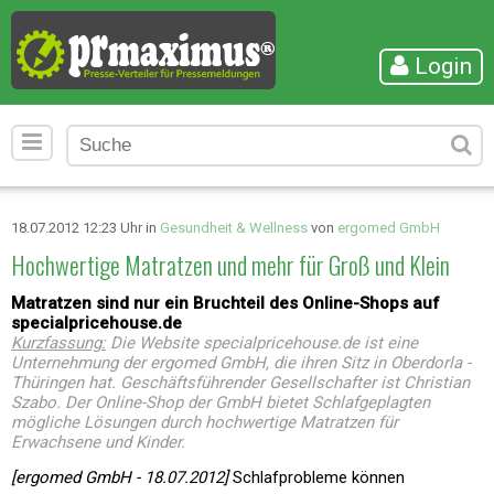
Login
18.07.2012 12:23 Uhr in
Gesundheit & Wellness
von
ergomed GmbH
Hochwertige Matratzen und mehr für Groß und Klein
Matratzen sind nur ein Bruchteil des Online-Shops auf
specialpricehouse.de
Kurzfassung:
Die Website specialpricehouse.de ist eine
Unternehmung der ergomed GmbH, die ihren Sitz in Oberdorla -
Thüringen hat. Geschäftsführender Gesellschafter ist Christian
Szabo. Der Online-Shop der GmbH bietet Schlafgeplagten
mögliche Lösungen durch hochwertige Matratzen für
Erwachsene und Kinder.
[ergomed GmbH - 18.07.2012]
Schlafprobleme können